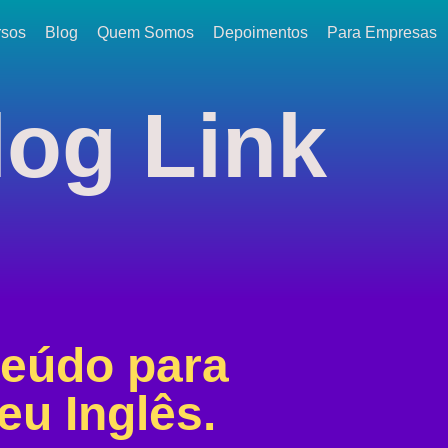
rsos
Blog
Quem Somos
Depoimentos
Para Empresas
log
Link
teúdo para
eu Inglês.