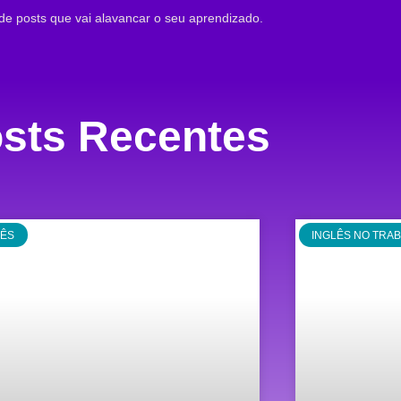
de posts que vai alavancar o seu aprendizado.
sts Recentes
LÊS
INGLÊS NO TRA