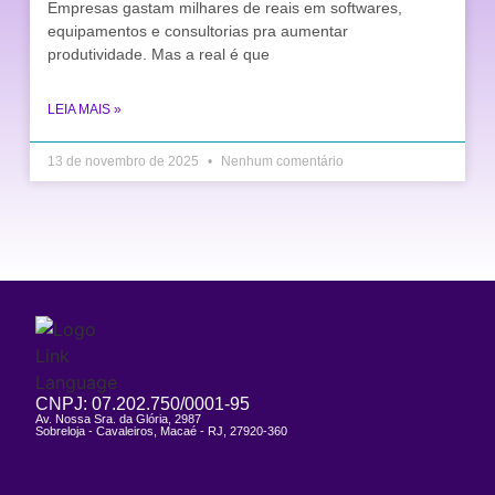
Empresas gastam milhares de reais em softwares,
equipamentos e consultorias pra aumentar
produtividade. Mas a real é que
LEIA MAIS »
13 de novembro de 2025
Nenhum comentário
CNPJ: 07.202.750/0001-95
Av. Nossa Sra. da Glória, 2987
Sobreloja - Cavaleiros, Macaé - RJ, 27920-360