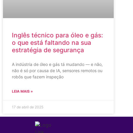
Inglês técnico para óleo e gás:
o que está faltando na sua
estratégia de segurança
A indústria de óleo e gás tá mudando — e não,
não é só por causa de IA, sensores remotos ou
robôs que fazem inspeção
LEIA MAIS »
17 de abril de 2025